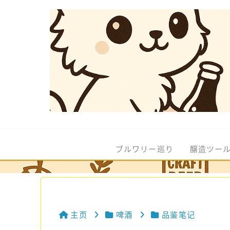
ブルワリー巡り
醸造ツー
主页
啤酒
品鉴笔记