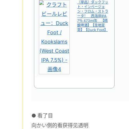
（単品）ダックフッ
ト・インベージョ
ン・フロム・ストラ
ータ！ 西海岸IPA
7％ 473ml缶 【精
酿啤酒】【圣地亚
哥】【Duck Foot】
●
看了目
向かい側的看获得见透明