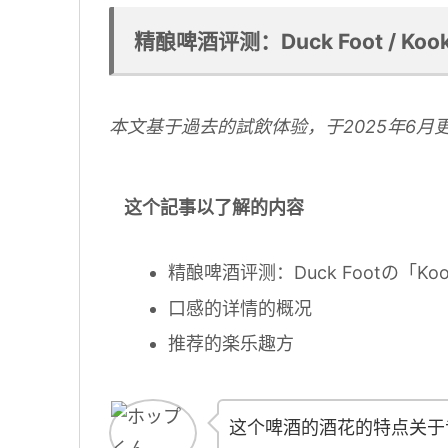
精酿啤酒评测：Duck Foot / Kooksl
本文基于過去的試飲体验，于2025年6月
这个記事以了解的内容
精酿啤酒评测：Duck Footの「Koo
口感的详情的概况
推荐的楽乐趣方
这个啤酒的酒花的特点关于