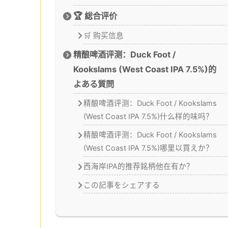
🏆 総合评价
🛒 购买信息
精酿啤酒评测：Duck Foot /
Kookslams (West Coast IPA 7.5%)的
よある質問
精酿啤酒评测：Duck Foot / Kookslams
(West Coast IPA 7.5%)什么样的味吗？
精酿啤酒评测：Duck Foot / Kookslams
(West Coast IPA 7.5%)哪里以買えか？
西海岸IPA的推荐銘柄他在有か？
この記事をシェアする