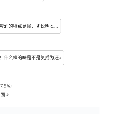
啤酒的特点易懂、す说明と…
！什么样的味是不是気成为汪♪
 7.5%)
页面↓