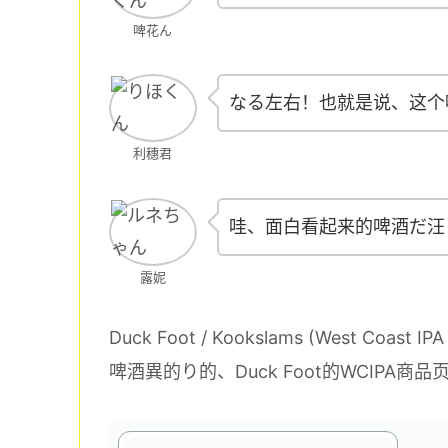
啤花ん
なる左右！也就是说、这个
利穗君
哇、面白看起来的啤酒だ汪
露妮
Duck Foot / Kookslams (West Coast IPA
啤酒異的り的、Duck Foot的WCIPA商品