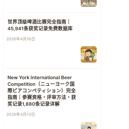
世界顶级啤酒比赛完全指南｜
45,941条获奖记录免费数据库
2026年4月16日
New York International Beer
Competition（ニューヨーク国
際ビアコンペティション）完全
指南｜参赛资格・评审方法・获
奖记录1,880条记录详解
2026年4月13日