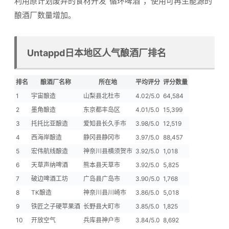
利用原计划废弃的食材开发”循环啤酒”，使用可再生能源的
酿酒厂数量增加。
Untappd日本地区人气酿酒厂排名
排名
酿酒厂名称
所在地
平均评分
评分数量
1
宇宙酿造
山梨县北杜市
4.02/5.0
64,584
2
墨角酿造
东京都丰岛区
4.01/5.0
15,399
3
托托比亚酿造
爱知县长久手市
3.98/5.0
12,519
4
西海岸酿造
静冈县静冈市
3.97/5.0
88,457
5
宏伟航线酿造
神奈川县横须贺市
3.92/5.0
1,018
6
天草声纳啤酒
熊本县天草市
3.92/5.0
5,825
7
破边啤酒工坊
广岛县广岛市
3.90/5.0
1,768
8
TK酿造
神奈川县川崎市
3.86/5.0
5,018
9
铁匠之子硬苹果酒
长野县大町市
3.85/5.0
1,825
10
开放空气
兵库县神户市
3.84/5.0
8,692