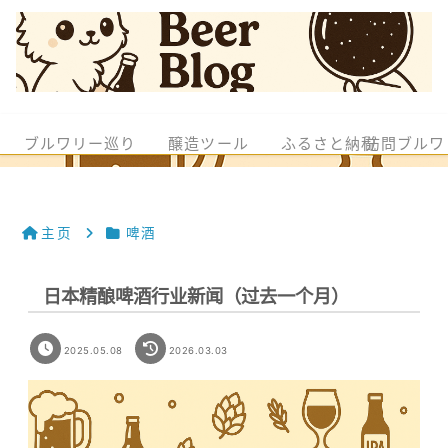
ブルワリー巡り
醸造ツール
ふるさと納税
訪問ブルワ
主页
啤酒
日本精酿啤酒行业新闻（过去一个月）
2025.05.08
2026.03.03