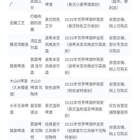
丝绸艾
（超市、便
厂
啤酒
（美式小麦啤酒类别）
尔
利店）
约翰布
美式棕色
2025年世界啤酒杯银奖
自营店铺、
恶魔工艺
朗的恶
艾尔
（美式棕色艾尔类别）
网上可购买
魔
波希米亚
2025年世界啤酒杯金奖
自营店铺、
湾区皮
横滨湾酿造
风格皮尔
（波希米亚风格皮尔森类
部分专卖店
尔森
森
别）
可购买
箕面啤
波希米亚
2025年世界啤酒杯铜奖
自营店铺、
箕面啤酒
酒 皮尔
风格皮尔
（波希米亚风格皮尔森类
网上可购买
森
森
别）
大山G啤酒
大山G
2025年世界啤酒杯铜奖
自营店铺、
（久米樱麦
啤酒 司
棕色波特
（棕色波特类别）
网上可购买
酒）
陶特
2025年世界啤酒杯铜奖
大手兄弟啤
基亚斯
英式温和
仅在自营店
（英式温和或苦啤酒类
酒
清淡
啤酒
铺限量提供
别）
箕面啤
经典爱尔
2025年世界啤酒杯金奖
自营店铺、
箕面啤酒
酒 司陶
兰风格干
（经典爱尔兰风格干司陶
网上可购买
特
司陶特
特类别）