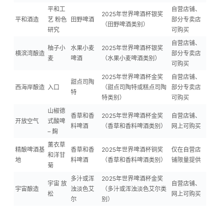
平和工
自营店铺、
2025年世界啤酒杯银奖
平和酒造
艺 粉色
田野啤酒
部分专卖店
（田野啤酒类别）
研究
可购买
自营店铺、
柚子小
水果小麦
2025年世界啤酒杯银奖
横滨湾酿造
部分专卖店
麦
啤酒
（水果小麦啤酒类别）
可购买
2025年世界啤酒杯金奖
自营店铺、
甜点司陶
西海岸酿造
入口
（甜点司陶特或糕点司陶
部分专卖店
特
特类别）
可购买
山椒德
香草和香
2025年世界啤酒杯金奖
自营店铺、
开放空气
式酸啤
料啤酒
（香草和香料啤酒类别）
网上可购买
– 麹
薰衣草
精酿啤酒基
香草和香
2025年世界啤酒杯铜奖
仅在自营店
和洋甘
地
料啤酒
（香草和香料啤酒类别）
铺限量提供
菊
多汁或浑
2025年世界啤酒杯金奖
宇宙 放
自营店铺、
宇宙酿造
浊淡色艾
（多汁或浑浊淡色艾尔类
松
网上可购买
尔
别）