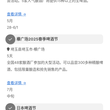
营活动。5家人气酿酒厂将提供15种以上的生啤酒。
查看详情 →
5月
28-6/1
欅广场2025春季啤酒节
埼玉县埼玉市·欅广场
5天
全国48家酿酒厂参加的大型活动。可以品尝300多种精酿啤
酒，包括限量酿造和抢先销售的产品。
查看详情 →
7月
中旬
日本啤酒节