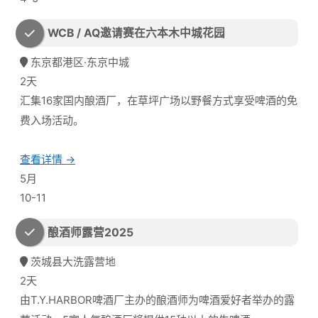
WCB / AQ邀请赛在六本木中城花园
东京都港区·东京中城
2天
汇集16家国内酿酒厂，在草坪广场以野餐方式享受啤酒的免
费入场活动。
查看详情 →
5月
10-11
酿酒师露营2025
茨城县大洗露营地
2天
由T.Y.HARBOR啤酒厂主办的酿酒师为啤酒爱好者举办的露