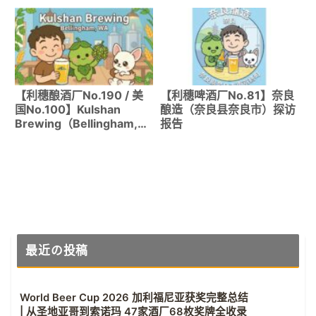
【利穗酿酒厂No.190 / 美
【利穗啤酒厂No.81】奈良
国No.100】Kulshan
酿造（奈良县奈良市）探访
Brewing（Bellingham,
报告
WA）｜GABF多次获奖！
贝灵汉代表性山间木屋风格
酿酒厂
最近の投稿
World Beer Cup 2026 加利福尼亚获奖完整总结
| 从圣地亚哥到索诺玛 47家酒厂68枚奖牌全收录