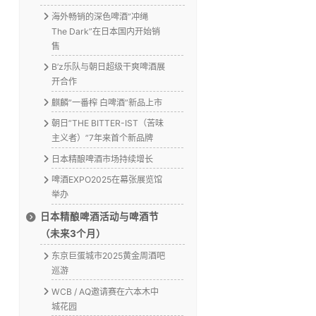
海外畅销的深色啤酒”冲绳
The Dark”在日本国内开始销
售
B’z乐队与朝日超级干爽啤酒展
开合作
麒麟”一番榨 白啤酒”新品上市
朝日”THE BITTER-IST（苦味
主义者）”7年来首个新品牌
日本精酿啤酒市场持续增长
啤酒EXPO2025在幕张展览馆
举办
日本精酿啤酒活动与啤酒节
（未来3个月）
东京巨蛋城市2025黄金周酒吧
巡游
WCB / AQ邀请赛在六本木中
城花园