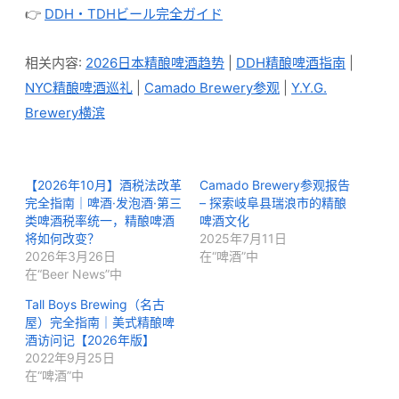
👉
DDH・TDHビール完全ガイド
相关内容:
2026日本精酿啤酒趋势
|
DDH精酿啤酒指南
|
NYC精酿啤酒巡礼
|
Camado Brewery参观
|
Y.Y.G.
Brewery横滨
【2026年10月】酒税法改革
Camado Brewery参观报告
完全指南｜啤酒·发泡酒·第三
– 探索岐阜县瑞浪市的精酿
类啤酒税率统一，精酿啤酒
啤酒文化
将如何改变？
2025年7月11日
2026年3月26日
在“啤酒”中
在“Beer News”中
Tall Boys Brewing（名古
屋）完全指南｜美式精酿啤
酒访问记【2026年版】
2022年9月25日
在“啤酒”中