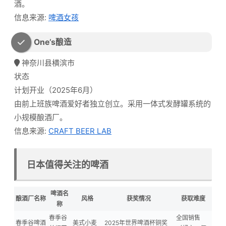
酒。
信息来源:
啤酒女孩
One’s酿造
神奈川县横滨市
状态
计划开业（2025年6月）
由前上班族啤酒爱好者独立创立。采用一体式发酵罐系统的
小规模酿酒厂。
信息来源:
CRAFT BEER LAB
日本值得关注的啤酒
啤酒名
酿酒厂名称
风格
获奖情况
获取难度
称
春季谷
全国销售
春季谷啤酒
美式小麦
2025年世界啤酒杯铜奖