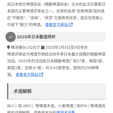
由日本地方啤酒协会（精酿啤酒协会）主办的此次比赛是日
本国内主要啤酒评审会之一。名称的由来”优质啤酒”指的是
在”平衡性”、”余味”、”状态”方面表现优异，能在饮用者心
中留下”魅力”的啤酒。
查看官方网站
2025年日本酿酒师杯
横滨锤头CIQ大厅
2025年2月5日至9日举办
啤酒评审会与啤酒节相结合的冬季日本最大规模的精酿啤酒
活动。2025年的活动有日本精酿啤酒厂商37家、韩国1家、
美国3家、加拿大1家，共计43家参加，提供约200种啤
酒。
查看官方网站
术语解释
IBU
ⓘ
和
ABV
ⓘ
等啤酒术语，
小麦啤酒
ⓘ
和
IPA
ⓘ
等啤酒风
格的详细解释，请参阅本站的
啤酒术语集
。