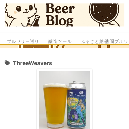
ブルワリー巡り
醸造ツール
ふるさと納税
訪問ブルワ
ThreeWeavers