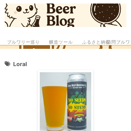
ブルワリー巡り
醸造ツール
ふるさと納税
訪問ブルワ
Loral