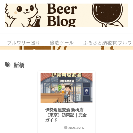
ブルワリー巡り
醸造ツール
ふるさと納税
訪問ブルワ
新橋
伊勢角屋麦酒 新橋店
（東京）訪問記｜完全
ガイド
2026.02.12