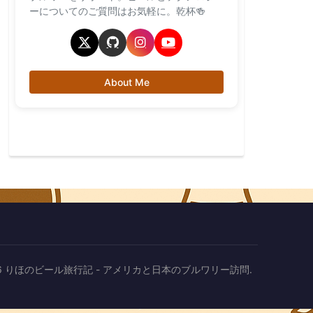
ーについてのご質問はお気軽に。乾杯🍻
About Me
2026 りほのビール旅行記 - アメリカと日本のブルワリー訪問.