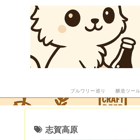
ブルワリー巡り
醸造ツー
志賀高原