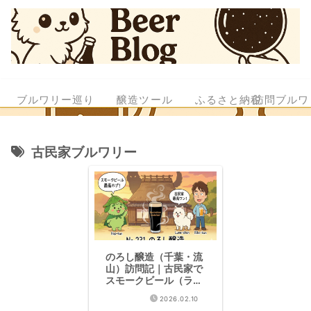
ブルワリー巡り
醸造ツール
ふるさと納税
訪問ブルワ
古民家ブルワリー
のろし醸造（千葉・流
山）訪問記｜古民家で
スモークビール（ラオ
ホメルツェン）に感動
2026.02.10