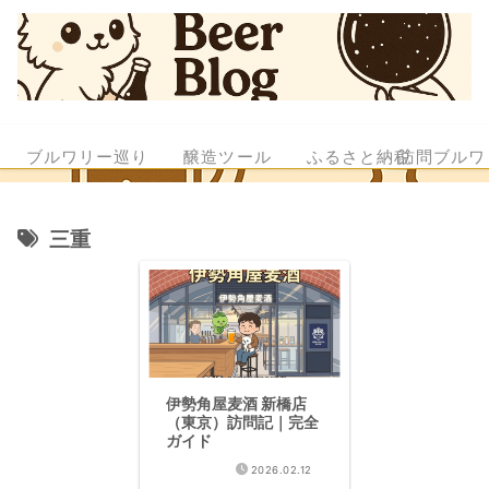
ブルワリー巡り
醸造ツール
ふるさと納税
訪問ブルワ
三重
伊勢角屋麦酒 新橋店
（東京）訪問記｜完全
ガイド
2026.02.12