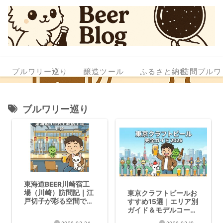
ブルワリー巡り
醸造ツール
ふるさと納税
訪問ブルワ
ブルワリー巡り
東海道BEER川崎宿工
場（川崎）訪問記｜江
東京クラフトビールお
戸切子が彩る空間で受
すすめ15選｜エリア別
賞歴のクラフトビール
ガイド＆モデルコース
【2026年版】