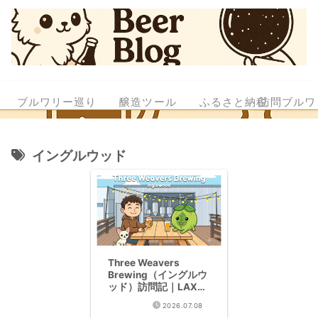
ブルワリー巡り
醸造ツール
ふるさと納税
訪問ブルワ
イングルウッド
Three Weavers
Brewing（イングルウ
ッド）訪問記｜LAX近
郊のWest Coast IPA
2026.07.08