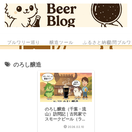
ブルワリー巡り
醸造ツール
ふるさと納税
訪問ブルワ
のろし醸造
のろし醸造（千葉・流
山）訪問記｜古民家で
スモークビール（ラオ
ホメルツェン）に感動
2026.02.10