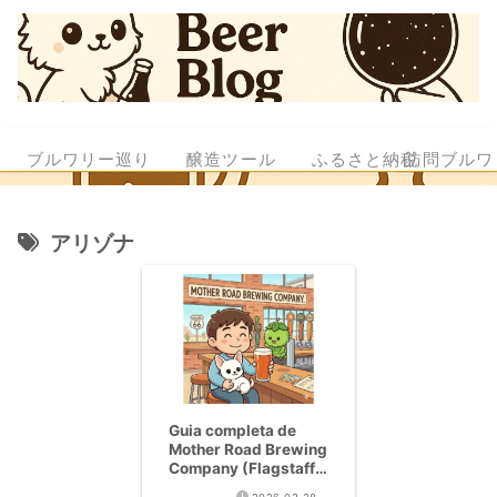
ブルワリー巡り
醸造ツール
ふるさと納税
訪問ブルワ
アリゾナ
Guia completa de
Mother Road Brewing
Company (Flagstaff,
AZ) | Todo sobre la