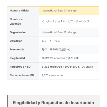
Nombre Oficial
International Beer Challenge
Nombre en
インターナショナル・ビア・チャレンジ
Japonés
Organizador
International Beer Challenge
Ubicación
ロンドン（英国）
Frecuencia
毎年（1990年代創設〜）
Elegibilidad
世界中のCerveceríaが参加可能
Registros en BD
3,332 registros
（2006-2025、20 años）
Cervecerías en BD
1,376 cervecerías
Elegibilidad y Requisitos de Inscripción