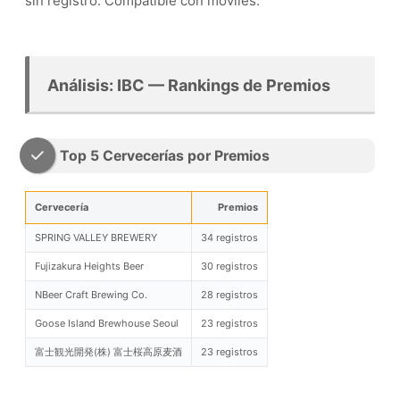
sin registro. Compatible con móviles.
Análisis: IBC — Rankings de Premios
Top 5 Cervecerías por Premios
Cervecería
Premios
SPRING VALLEY BREWERY
34 registros
Fujizakura Heights Beer
30 registros
NBeer Craft Brewing Co.
28 registros
Goose Island Brewhouse Seoul
23 registros
富士観光開発(株) 富士桜高原麦酒
23 registros