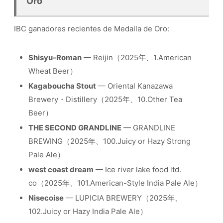
Oro
IBC ganadores recientes de Medalla de Oro:
Shisyu-Roman
— Reijin（2025年、1.American
Wheat Beer）
Kagaboucha Stout
— Oriental Kanazawa
Brewery・Distillery（2025年、10.Other Tea
Beer）
THE SECOND GRANDLINE
— GRANDLINE
BREWING（2025年、100.Juicy or Hazy Strong
Pale Ale）
west coast dream
— Ice river lake food ltd.
co（2025年、101.American-Style India Pale Ale）
Nisecoise
— LUPICIA BREWERY（2025年、
102.Juicy or Hazy India Pale Ale）