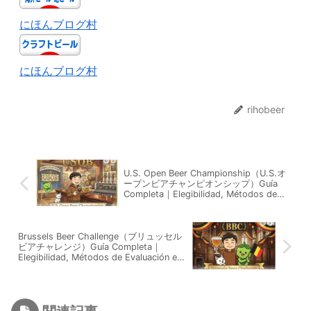
にほんブログ村
にほんブログ村
rihobeer
U.S. Open Beer Championship（U.S.オ
ープンビアチャンピオンシップ）Guía
Completa｜Elegibilidad, Métodos de
Evaluación e Historial de Premios5,697
Registros Explicados
Brussels Beer Challenge（ブリュッセル
ビアチャレンジ）Guía Completa｜
Elegibilidad, Métodos de Evaluación e
Historial de Premios2,167 Registros
Explicados