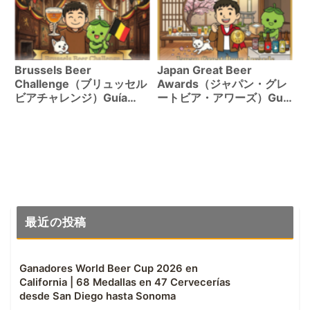
de Evaluación e Historial
Evaluación e Historial de
de Premios1,880
Premios301 Registros
Registros Explicados
Explicados
Brussels Beer
Japan Great Beer
Challenge（ブリュッセル
Awards（ジャパン・グレ
ビアチャレンジ）Guía
ートビア・アワーズ）Guía
Completa｜Elegibilidad,
Completa｜Elegibilidad,
Métodos de Evaluación
Métodos de Evaluación
e Historial de
e Historial de
Premios2,167 Registros
Premios2,137 Registros
Explicados
Explicados
最近の投稿
Ganadores World Beer Cup 2026 en
California | 68 Medallas en 47 Cervecerías
desde San Diego hasta Sonoma