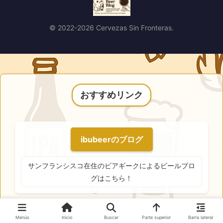
© 2022-2026 Cervezas Sin Fronteras.
おすすめリンク
ibubeerのブログ
サンフランシスコ在住のビアギークによるビールブロ
グはこちら！
Menús
Inicio
Buscar
Parte superior
Barra lateral
日本地ビール協会