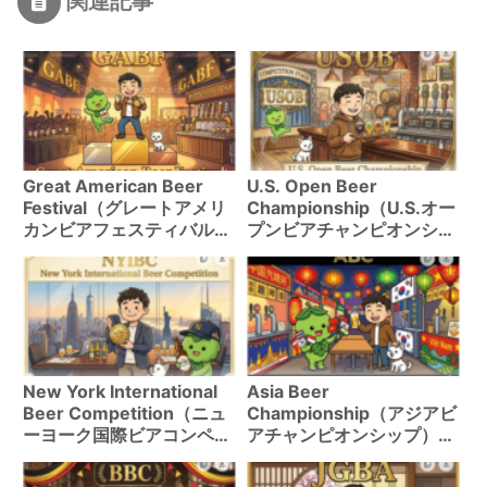
関連記事
Great American Beer
U.S. Open Beer
Festival（グレートアメリ
Championship（U.S.オー
カンビアフェスティバル）
プンビアチャンピオンシッ
Guía Completa｜
プ）Guía Completa｜
Elegibilidad, Métodos de
Elegibilidad, Métodos de
Evaluación e Historial de
Evaluación e Historial de
Premios7,772 Registros
Premios5,697 Registros
Explicados
Explicados
New York International
Asia Beer
Beer Competition（ニュ
Championship（アジアビ
ーヨーク国際ビアコンペテ
アチャンピオンシップ）
ィション）Guía Completa
Guía Completa｜
｜Elegibilidad, Métodos
Elegibilidad, Métodos de