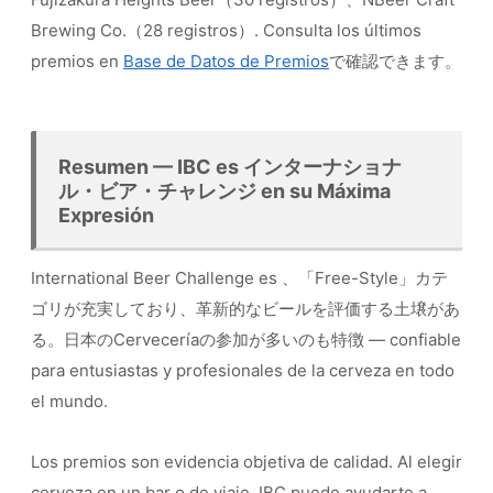
Brewing Co.（28 registros）. Consulta los últimos
premios en
Base de Datos de Premios
で確認できます。
Resumen — IBC es インターナショナ
ル・ビア・チャレンジ en su Máxima
Expresión
International Beer Challenge es 、「Free-Style」カテ
ゴリが充実しており、革新的なビールを評価する土壌があ
る。日本のCerveceríaの参加が多いのも特徴 — confiable
para entusiastas y profesionales de la cerveza en todo
el mundo.
Los premios son evidencia objetiva de calidad. Al elegir
cerveza en un bar o de viaje, IBC puede ayudarte a