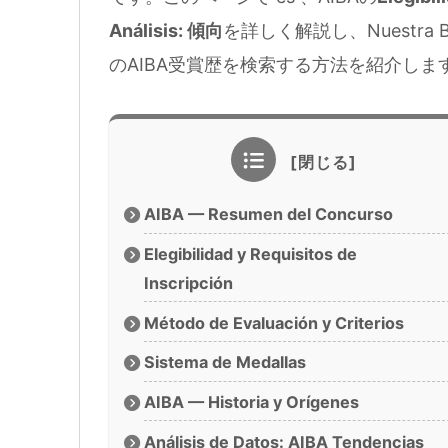
Análisis: 傾向
を詳しく解説し、Nuestra Base
のAIBA受賞歴を検索する方法を紹介しま
AIBA — Resumen del Concurso
Elegibilidad y Requisitos de
Inscripción
Método de Evaluación y Criterios
Sistema de Medallas
AIBA — Historia y Orígenes
Análisis de Datos: AIBA Tendencias