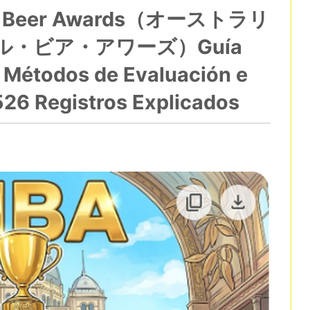
onal Beer Awards（オーストラリ
・ビア・アワーズ）Guía
 Métodos de Evaluación e
526 Registros Explicados