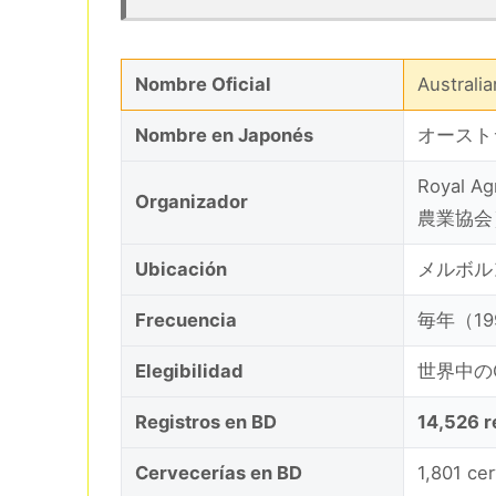
Nombre Oficial
Australi
Nombre en Japonés
オースト
Royal A
Organizador
農業協会
Ubicación
メルボル
Frecuencia
毎年（19
Elegibilidad
世界中のC
Registros en BD
14,526 r
Cervecerías en BD
1,801 ce