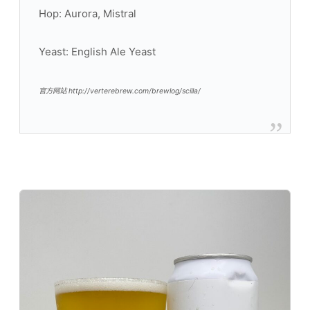
Hop: Aurora, Mistral
Yeast: English Ale Yeast
官方网站 http://verterebrew.com/brewlog/scilla/