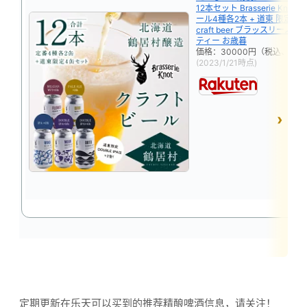
12本セット Brasserie Kno
ール4種各2本 + 道東 限定 ビ
craft beer ブラッスリーノッ
ティー お歳暮
価格：30000円（税込、送料
(2023/1/21時点)
定期更新在乐天可以买到的推荐精酿啤酒信息，请关注！