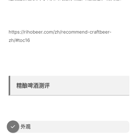
https://rihobeer.com/zh/recommend-craftbeer-
zh/#toc16
精酿啤酒测评
外观