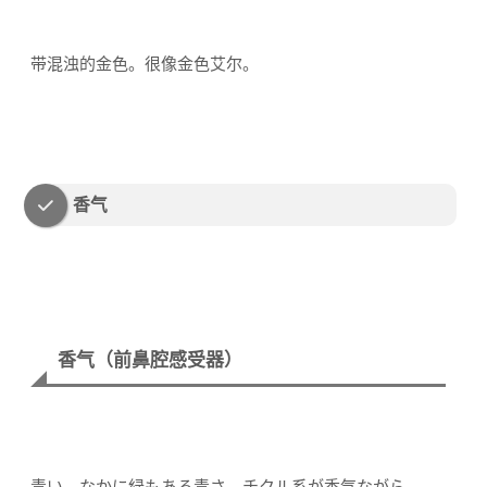
带混浊的金色。很像金色艾尔。
香气
香气（前鼻腔感受器）
青い。なかに緑もある青さ。チクル系が香气ながら、