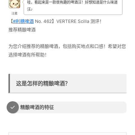
哇，看起来是一款很有趣的啤酒汪！好想知道是什么味道
汪♪
汪酱
【
#利穗啤酒
No. 462】VERTERE Scilla 测评！
推荐精酿啤酒
为您介绍推荐的精酿啤酒，包括购买地点和口感！希望对您
选择啤酒有所帮助！
这是怎样的精酿啤酒？
精酿啤酒的特征