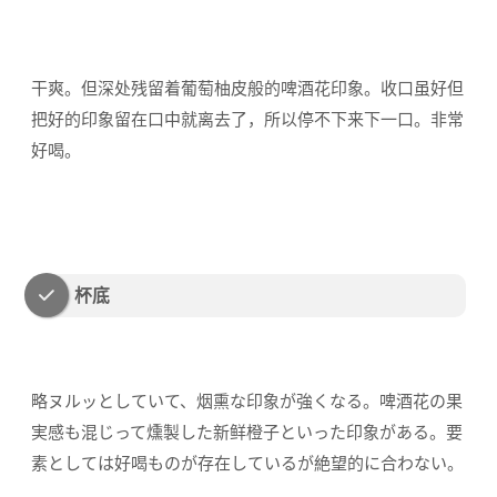
干爽。但深处残留着葡萄柚皮般的啤酒花印象。收口虽好但
把好的印象留在口中就离去了，所以停不下来下一口。非常
好喝。
杯底
略ヌルッとしていて、烟熏な印象が強くなる。啤酒花の果
実感も混じって燻製した新鲜橙子といった印象がある。要
素としては好喝ものが存在しているが絶望的に合わない。