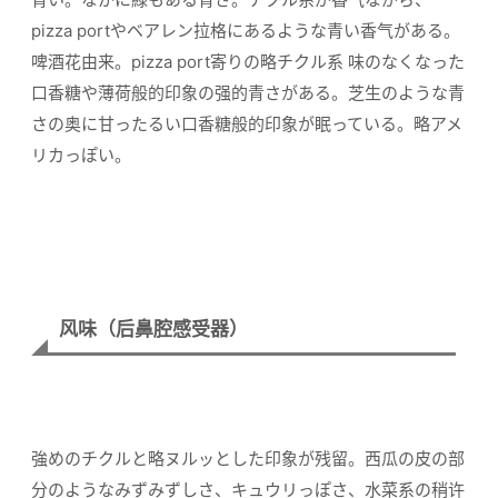
pizza portやベアレン拉格にあるような青い香气がある。
啤酒花由来。pizza port寄りの略チクル系 味のなくなった
口香糖や薄荷般的印象の强的青さがある。芝生のような青
さの奥に甘ったるい口香糖般的印象が眠っている。略アメ
リカっぽい。
风味（后鼻腔感受器）
強めのチクルと略ヌルッとした印象が残留。西瓜の皮の部
分のようなみずみずしさ、キュウリっぽさ、水菜系の稍许