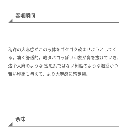
吞咽瞬间
稍许の大麻感がこの液体をゴクゴク飲ませようとしてく
る。凄く舒适的。略タバコっぽい印象が鼻を抜けていき、
这个大麻のような 蜜瓜系ではない树脂のような烟熏かつ
苦い印象も与えて、より大麻感に感觉到。
余味