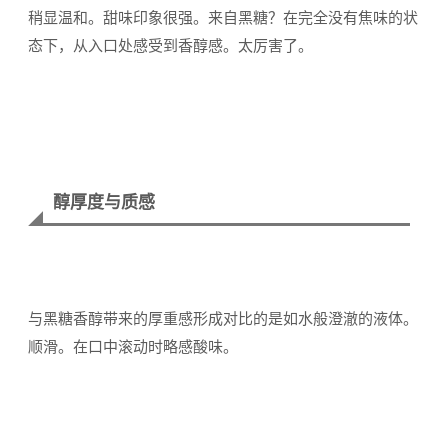
稍显温和。甜味印象很强。来自黑糖？在完全没有焦味的状
态下，从入口处感受到香醇感。太厉害了。
醇厚度与质感
与黑糖香醇带来的厚重感形成对比的是如水般澄澈的液体。
顺滑。在口中滚动时略感酸味。