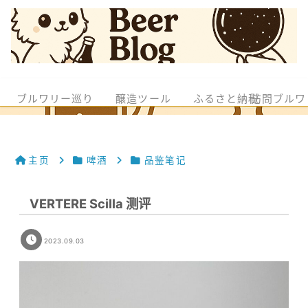
ブルワリー巡り
醸造ツール
ふるさと納税
訪問ブルワ
主页
啤酒
品鉴笔记
VERTERE Scilla 测评
2023.09.03