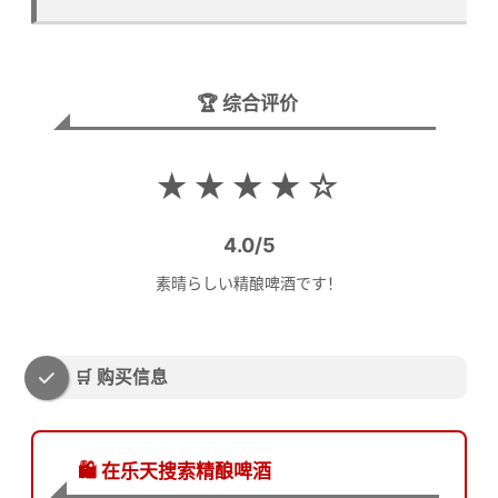
🏆 综合评价
★★★★☆
4.0/5
素晴らしい精酿啤酒です！
🛒 购买信息
🛍️ 在乐天搜索精酿啤酒