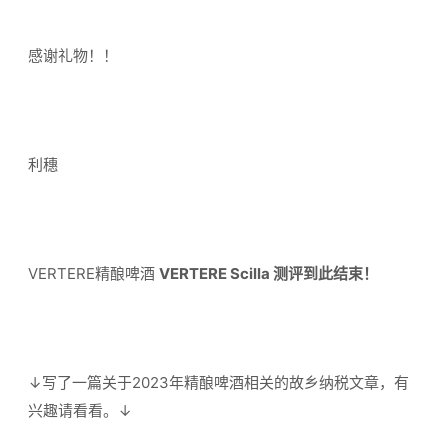
感谢礼物！！
利穗
VERTERE精酿啤酒
VERTERE Scilla 测评到此结束！
↓写了一篇关于2023年精酿啤酒相关的故乡纳税文章，有
兴趣请看看。↓