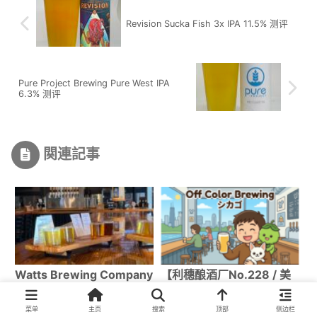
Revision Sucka Fish 3x IPA 11.5% 测评
Pure Project Brewing Pure West IPA
6.3% 测评
関連記事
Watts Brewing Company
【利穗酿酒厂No.228 / 美
品鉴室 | Woodinville精酿
国No.49】芝加哥林肯公园
啤酒探访记
「Off Color Brewing」品
菜单
主页
搜索
顶部
侧边栏