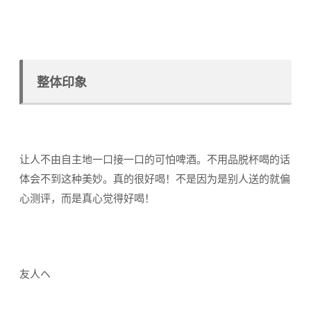
整体印象
让人不由自主地一口接一口的可怕啤酒。不用品脱杯喝的话
体会不到这种美妙。真的很好喝！不是因为是别人送的就偏
心测评，而是真心觉得好喝！
友人へ