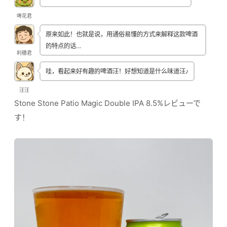
啤花君
原来如此！也就是说，用通俗易懂的方式来解释这款啤酒
的特点的话…
利穗君
哇，看起来好有趣的啤酒汪！好想知道是什么味道汪♪
汪汪
Stone Stone Patio Magic Double IPA 8.5%レビューで
す！