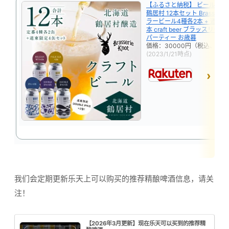
【ふるさと納税】 ビール ク
鶴居村 12本セット Brasserie 
ラービール4種各2本 + 道東 限
本 craft beer ブラッスリー
パーティー お歳暮
価格：30000円（税込、送料
(2023/1/21時点)
我们会定期更新乐天上可以购买的推荐精酿啤酒信息，请关
注！
【2026年3月更新】现在乐天可以买到的推荐精