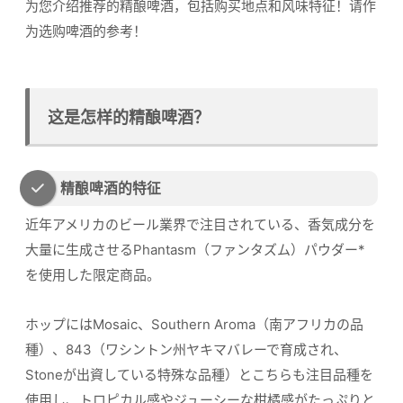
为您介绍推荐的精酿啤酒，包括购买地点和风味特征！请作
为选购啤酒的参考！
这是怎样的精酿啤酒？
精酿啤酒的特征
近年アメリカのビール業界で注目されている、香気成分を
大量に生成させるPhantasm（ファンタズム）パウダー*
を使用した限定商品。
ホップにはMosaic、Southern Aroma（南アフリカの品
種）、843（ワシントン州ヤキマバレーで育成され、
Stoneが出資している特殊な品種）とこちらも注目品種を
使用し、トロピカル感やジューシーな柑橘感がたっぷりと