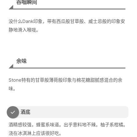
吞咽瞬间
没什么Dank印象，带有西瓜般甘草般、威士忌般的印象安
静地滑入喉咙。
余味
Stone特有的甘草般薄荷般印象与棉花糖甜腻感混合的余
味。
酒底
酒精感较强，蜂蜜系味道。出乎意料地不辣。柚子系柑橘。
浇在冰淇淋上应该很好吃。