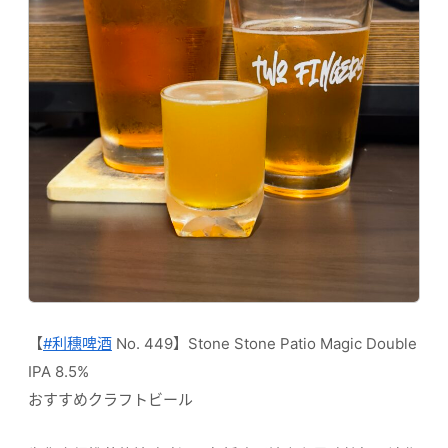
【
#利穗啤酒
No. 449】Stone Stone Patio Magic Double
IPA 8.5%
おすすめクラフトビール