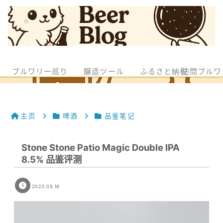
ブルワリー巡り
醸造ツール
ふるさと納税
訪問ブルワ
主页
啤酒
品鉴笔记
Stone Stone Patio Magic Double IPA
8.5% 品鉴评测
2023.05.16