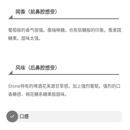
闻香（前鼻腔感受）
葡萄般的香气很强。像嗨啾糖。也有软糖般的印象。像美国
糖果。甜味太强。
风味（后鼻腔感受）
Stone特有的啤酒花来源甘草感。加上强烈葡萄。强烈的口
香糖感、棉花糖系糖果般甜味。
口感