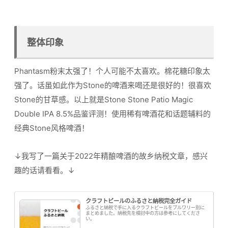
整体印象
Phantasm粉末太强了！个人可能不太喜欢。棉花糖印象太
强了。话虽如此作为Stone的啤酒来喝还是很好的！很喜欢
Stone的甘草感。以上就是Stone Stone Patio Magic
Double IPA 8.5%品鉴评测！使用稀有啤酒花和话题辅料的
经典Stone风格啤酒！
↓我写了一篇关于2022年精酿啤酒的故乡纳税文章，感兴
趣的话请看看。↓
クラフトビールのふるさと納税完全ガイド
ふるさと納税で手に入るクラフトビールをブルワリー別に
まとめました。納税先を検討中の方は参考にしてくださ
い。