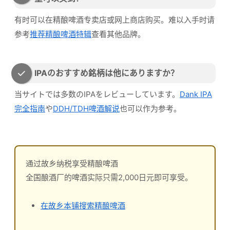
有时可以在精酿啤酒专卖店或网上商店购买。难以入手时请
参考
推荐精酿啤酒特辑
查看其他品牌。
IPAのおすすめ銘柄は他にありますか？
当サイトでは多数のIPAをレビューしています。
Dank IPA
完全指南
や
DDH/TDH啤酒解说
也可以作为参考。
通过故乡纳税享受精酿啤酒
全国酿酒厂的啤酒实际只需2,000日元即可享受。
在故乡本铺搜索精酿啤酒