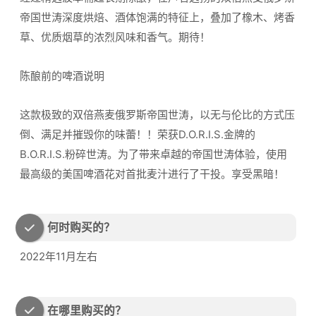
帝国世涛深度烘焙、酒体饱满的特征上，叠加了橡木、烤香
草、优质烟草的浓烈风味和香气。期待！
陈酿前的啤酒说明
这款极致的双倍燕麦俄罗斯帝国世涛，以无与伦比的方式压
倒、满足并摧毁你的味蕾！！荣获D.O.R.I.S.金牌的
B.O.R.I.S.粉碎世涛。为了带来卓越的帝国世涛体验，使用
最高级的美国啤酒花对首批麦汁进行了干投。享受黑暗！
何时购买的？
2022年11月左右
在哪里购买的？