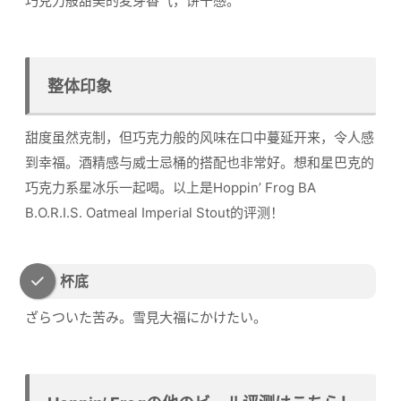
巧克力般甜美的麦芽香气，饼干感。
整体印象
甜度虽然克制，但巧克力般的风味在口中蔓延开来，令人感
到幸福。酒精感与威士忌桶的搭配也非常好。想和星巴克的
巧克力系星冰乐一起喝。以上是Hoppin’ Frog BA
B.O.R.I.S. Oatmeal Imperial Stout的评测！
杯底
ざらついた苦み。雪見大福にかけたい。