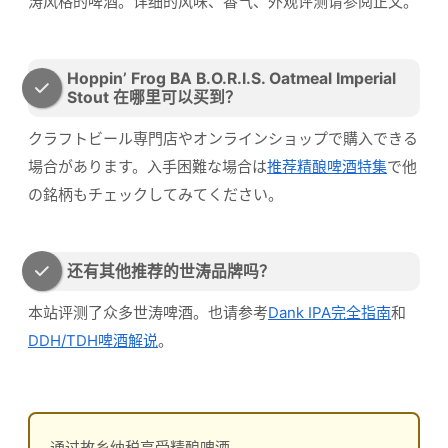
涛风格的啤酒。详细的风味、香气、外观评测请参阅正文。
Hoppin’ Frog BA B.O.R.I.S. Oatmeal Imperial
Stout 在哪里可以买到？
クラフトビール専門店やオンラインショップで購入できる
場合があります。入手困難な場合は
推荐精酿啤酒特集
で他
の銘柄もチェックしてみてください。
还有其他推荐的世涛品牌吗？
本站评测了众多世涛啤酒。也请参考
Dank IPA完全指南
和
DDH/TDH啤酒解说
。
通过故乡纳税享受精酿啤酒