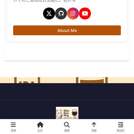
About Me
© 2022-2026 利穗的精酿啤酒之旅.
菜单
主页
搜索
顶部
侧边栏