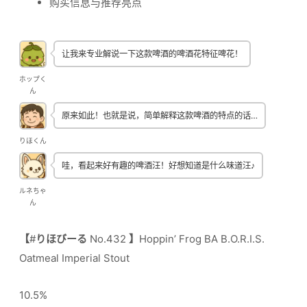
购买信息与推荐亮点
让我来专业解说一下这款啤酒的啤酒花特征啤花！
ホップく
ん
原来如此！也就是说，简单解释这款啤酒的特点的话…
りほくん
哇，看起来好有趣的啤酒汪！好想知道是什么味道汪♪
ルネちゃ
ん
【
#
りほびーる
No.432
】
Hoppin’ Frog BA B.O.R.I.S.
Oatmeal Imperial Stout
10.5%