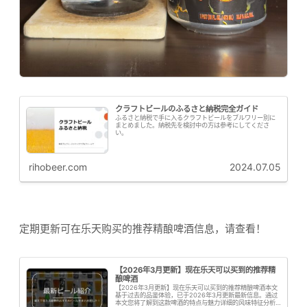
クラフトビールのふるさと納税完全ガイド
ふるさと納税で手に入るクラフトビールをブルワリー別に
まとめました。納税先を検討中の方は参考にしてくださ
い。
rihobeer.com
2024.07.05
定期更新可在乐天购买的推荐精酿啤酒信息，请查看！
【2026年3月更新】现在乐天可以买到的推荐精
酿啤酒
【2026年3月更新】现在乐天可以买到的推荐精酿啤酒本文
基于过去的品鉴体验，已于2026年3月更新最新信息。通过
本文您将了解到这款啤酒的特点与魅力详细的风味特征分析