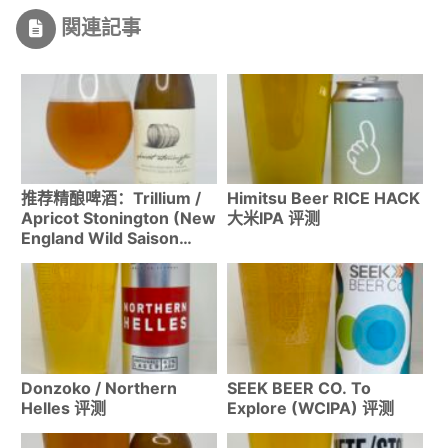
関連記事
推荐精酿啤酒：Trillium /
Himitsu Beer RICE HACK
Apricot Stonington (New
大米IPA 评测
England Wild Saison
7.2%)
Donzoko / Northern
SEEK BEER CO. To
Helles 评测
Explore (WCIPA) 评测