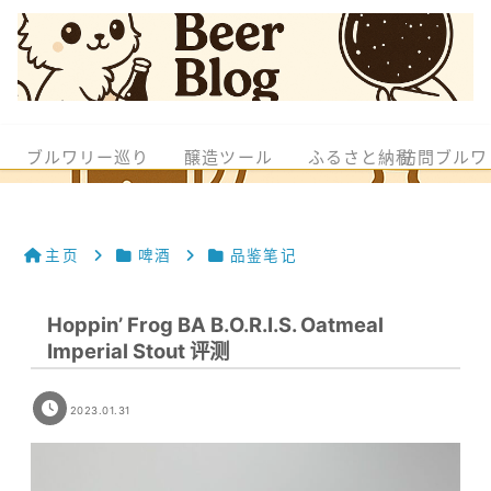
ブルワリー巡り
醸造ツール
ふるさと納税
訪問ブルワ
主页
啤酒
品鉴笔记
Hoppin’ Frog BA B.O.R.I.S. Oatmeal
Imperial Stout 评测
2023.01.31