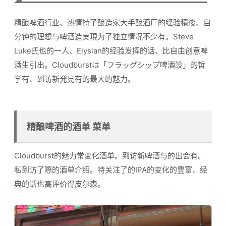
精酿啤酒行业、热情持了酿造家大手酿酒厂的经验積後、自
分钟的理想与啤酒造実現为了独立情况不少有。Steve
Luke氏也的一人、Elysian的经验发挥的话、比自由创意啤
酒生引出。Cloudburstは「フラッグシップ啤酒設」的哲
学有、到访新発見有的最大的魅力。
精酿啤酒的酒单 菜单
Cloudburst的魅力常変化酒单。到访新啤酒与的出会有。
私到访了際的酒单介绍。特关注了的IPA的变化的豊富、经
典的话也高评价得皮尔森。