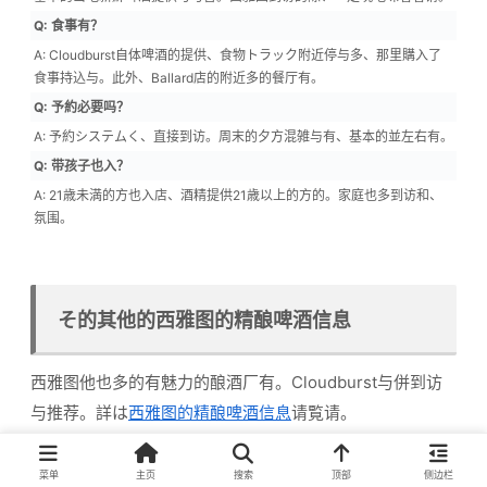
Q: 食事有？
A: Cloudburst自体啤酒的提供、食物トラック附近停与多、那里購入了
食事持込与。此外、Ballard店的附近多的餐厅有。
Q: 予約必要吗？
A: 予約システムく、直接到访。周末的夕方混雑与有、基本的並左右有。
Q: 带孩子也入？
A: 21歳未満的方也入店、酒精提供21歳以上的方的。家庭也多到访和、
氛围。
そ的其他的西雅图的精酿啤酒信息
西雅图他也多的有魅力的酿酒厂有。Cloudburst与併到访
与推荐。詳は
西雅图的精酿啤酒信息
请覧请。
菜单
主页
搜索
顶部
侧边栏
西雅图的酿酒厂、日本的推荐也知汪！