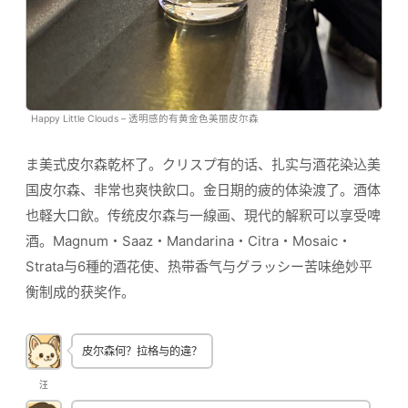
Happy Little Clouds – 透明感的有黄金色美丽皮尔森
ま美式皮尔森乾杯了。クリスプ有的话、扎实与酒花染込美
国皮尔森、非常也爽快飲口。金日期的疲的体染渡了。酒体
也軽大口飲。传统皮尔森与一線画、現代的解釈可以享受啤
酒。Magnum・Saaz・Mandarina・Citra・Mosaic・
Strata与6種的酒花使、热带香气与グラッシー苦味绝妙平
衡制成的获奖作。
皮尔森何？拉格与的違？
汪