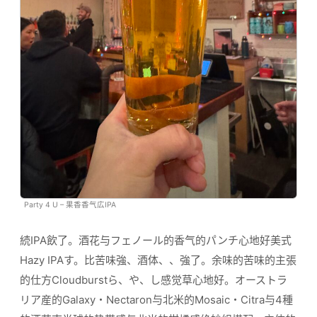
Party 4 U – 果香香气広IPA
続IPA飲了。酒花与フェノール的香气的パンチ心地好美式
Hazy IPAす。比苦味強、酒体、、強了。余味的苦味的主張
的仕方Cloudburstら、や、し感觉草心地好。オーストラ
リア産的Galaxy・Nectaron与北米的Mosaic・Citra与4種