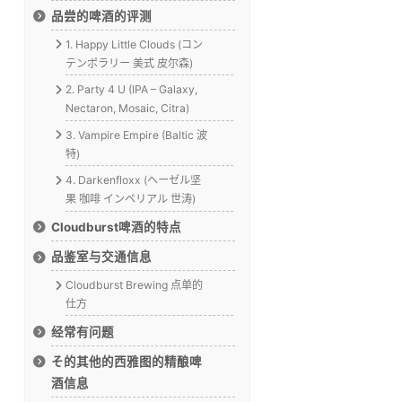
品尝的啤酒的评测
1. Happy Little Clouds (コン
テンポラリー 美式 皮尔森)
2. Party 4 U (IPA – Galaxy,
Nectaron, Mosaic, Citra)
3. Vampire Empire (Baltic 波
特)
4. Darkenfloxx (ヘーゼル坚
果 咖啡 インペリアル 世涛)
Cloudburst啤酒的特点
品鉴室与交通信息
Cloudburst Brewing 点单的
仕方
经常有问题
そ的其他的西雅图的精酿啤
酒信息