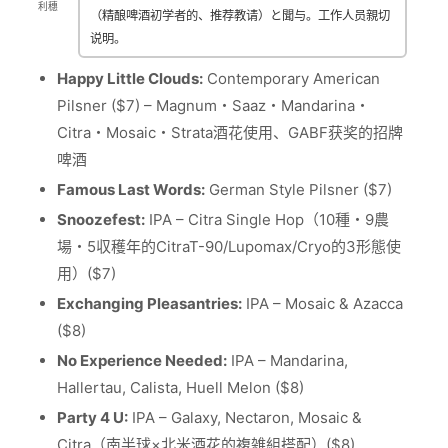
利穗
（精酿啤酒初学者的、推荐教请）と聞与。工作人员親切
说明。
Happy Little Clouds:
Contemporary American
Pilsner ($7) – Magnum・Saaz・Mandarina・
Citra・Mosaic・Strata酒花使用、GABF获奖的招牌
啤酒
Famous Last Words:
German Style Pilsner ($7)
Snoozefest:
IPA – Citra Single Hop（10種・9農
場・5収穫年的CitraT-90/Lupomax/Cryo的3形態使
用）($7)
Exchanging Pleasantries:
IPA – Mosaic & Azacca
($8)
No Experience Needed:
IPA – Mandarina,
Hallertau, Calista, Huell Melon ($8)
Party 4 U:
IPA – Galaxy, Nectaron, Mosaic &
Citra（南半球×北米酒花的複雑組搭配）($8)