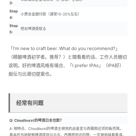
3:
Step
小费含金額付款（通常15-20%左右）
4:
Step
吧台啤酒受取る
5:
「I’m new to craft beer. What do you recommend?」
（精酿啤酒初学者。推荐？）と聞看看的话、工作人员親切
说明。好的啤酒风格有場合、「I prefer IPAs」（IPA好）
般伝与比適切提案也。
经常有问题
Q: Cloudburst的啤酒日本也飲？
A: 現時点、Cloudburst的啤酒主現地的品鉴室与西雅图近郊的販売限。
基本的当地新鮮啤酒提供与与言。西雅图到访的際、一定現地味看看请。