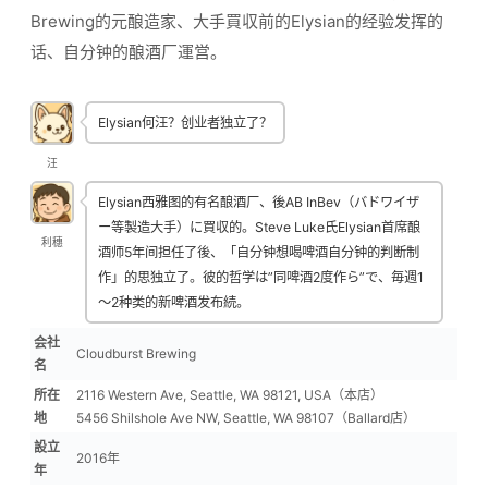
Brewing的元酿造家、大手買収前的Elysian的经验发挥的
话、自分钟的酿酒厂運営。
Elysian何汪？创业者独立了？
汪
Elysian西雅图的有名酿酒厂、後AB InBev（バドワイザ
ー等製造大手）に買収的。Steve Luke氏Elysian首席酿
利穗
酒师5年间担任了後、「自分钟想喝啤酒自分钟的判断制
作」的思独立了。彼的哲学は”同啤酒2度作ら”で、毎週1
〜2种类的新啤酒发布続。
会社
Cloudburst Brewing
名
所在
2116 Western Ave, Seattle, WA 98121, USA（本店）
地
5456 Shilshole Ave NW, Seattle, WA 98107（Ballard店）
設立
2016年
年