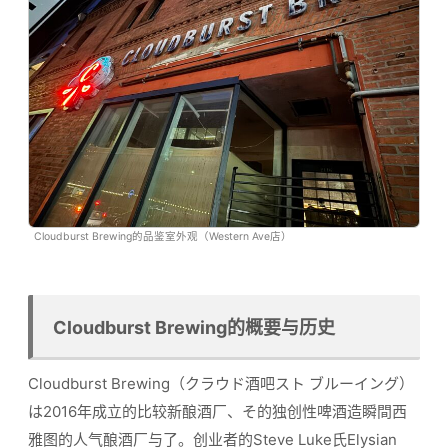
Cloudburst Brewing的品鉴室外观（Western Ave店）
Cloudburst Brewing的概要与历史
Cloudburst Brewing（クラウド酒吧スト ブルーイング）
は2016年成立的比较新酿酒厂、そ的独创性啤酒造瞬間西
雅图的人气酿酒厂与了。创业者的Steve Luke氏Elysian