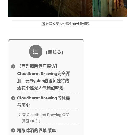
这篇文章大约需要
18分钟
阅读。
【西雅图酿酒厂探访】
Cloudburst Brewing完全评
测 – 元Elysian酿酒师独特的
酒花个性光人气精酿啤酒
Cloudburst Brewing的概要
与历史
🏆 Cloudburst Brewing の受
賞歴 (16件)
精酿啤酒的酒单 菜单