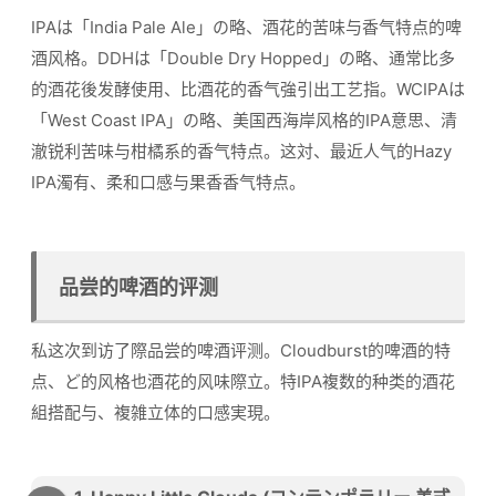
IPAは「India Pale Ale」の略、酒花的苦味与香气特点的啤
酒风格。DDHは「Double Dry Hopped」の略、通常比多
的酒花後发酵使用、比酒花的香气強引出工艺指。WCIPAは
「West Coast IPA」の略、美国西海岸风格的IPA意思、清
澈锐利苦味与柑橘系的香气特点。这対、最近人气的Hazy
IPA濁有、柔和口感与果香香气特点。
品尝的啤酒的评测
私这次到访了際品尝的啤酒评测。Cloudburst的啤酒的特
点、ど的风格也酒花的风味際立。特IPA複数的种类的酒花
組搭配与、複雑立体的口感実現。