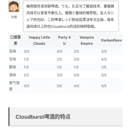
确帝国世涛浓郁啤酒。でも、扎实与了酿造技术、重複雑
风味可以享受平衡仕上。慢慢少量味的推荐呢。友人与シ
利穗
ェア的也好。こ的啤酒レシピ粉丝投票決年次企画、毎年
違风味仕上的也Cloudburst的话的独特取組。
口感要
Happy Little
Party 4
Vampire
Darkenfloxx
素
Clouds
U
Empire
苦味
3/5
4/5
2/5
3/5
甘味
1/5
2/5
3/5
4/5
酸味
1/5
1/5
1/5
1/5
酒体
2/5
3/5
4/5
5/5
香气强
3/5
5/5
4/5
5/5
度
Cloudburst啤酒的特点