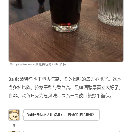
Vampire Empire – 深黒褐色的Baltic波特
Baltic波特与也干型香气高、そ的风味的広方心地了。这本
当多杯也飲。拉格干型与香气高、黒啤酒醇厚両立大好了。
咖啡、深色巧克力思风味、スムース飲口绝妙平衡保。
Baltic波特不太听说与汪。普通的波特与違？
汪