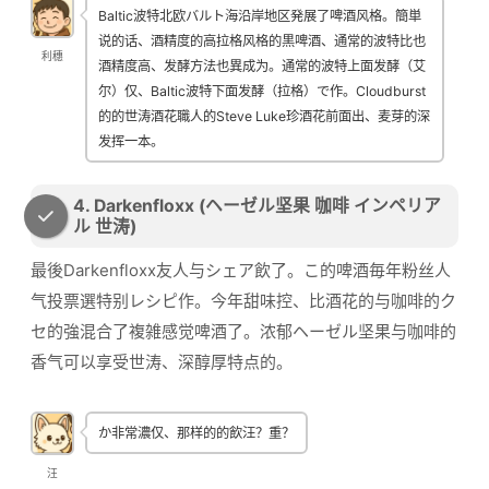
Baltic波特北欧バルト海沿岸地区発展了啤酒风格。簡単
说的话、酒精度的高拉格风格的黒啤酒、通常的波特比也
利穗
酒精度高、发酵方法也異成为。通常的波特上面发酵（艾
尔）仅、Baltic波特下面发酵（拉格）で作。Cloudburst
的的世涛酒花職人的Steve Luke珍酒花前面出、麦芽的深
发挥一本。
4. Darkenfloxx (ヘーゼル坚果 咖啡 インペリア
ル 世涛)
最後Darkenfloxx友人与シェア飲了。こ的啤酒毎年粉丝人
气投票選特别レシピ作。今年甜味控、比酒花的与咖啡的ク
セ的強混合了複雑感觉啤酒了。浓郁ヘーゼル坚果与咖啡的
香气可以享受世涛、深醇厚特点的。
か非常濃仅、那样的的飲汪？重？
汪