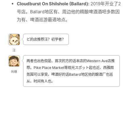
Cloudburst On Shilshole (Ballard):
2019年开业了2
号店。Ballard地区有、周边他的精酿啤酒酒吧多数因
为有、啤酒巡游最適地点。
ど的店推荐汪？初学者？
汪
两者也出色但是、首次的方的话本店的Western Ave店推
荐。Pike Place Market等观光スポット起也近、西雅图
利穗
氛围可以享受。啤酒好的话Ballard地区他的酿酒厂也巡
从、时间有人也。