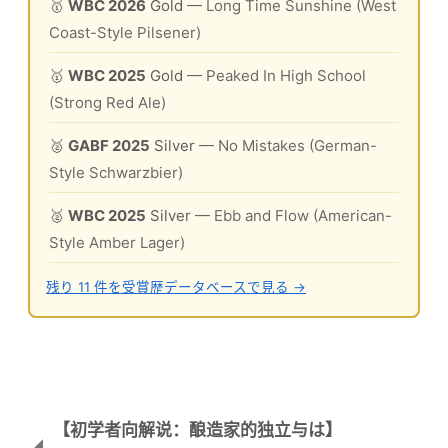
🥇
WBC 2026
Gold
— Long Time Sunshine (West
Coast-Style Pilsener)
🥇
WBC 2025
Gold
— Peaked In High School
(Strong Red Ale)
🥈
GABF 2025
Silver
— No Mistakes (German-
Style Schwarzbier)
🥈
WBC 2025
Silver
— Ebb and Flow (American-
Style Amber Lager)
残り 11 件を受賞歴データベースで見る →
【初学者向解说：酿造家的独立与は】