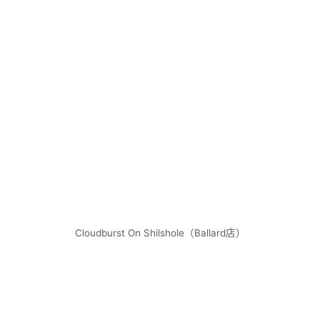
Cloudburst On Shilshole（Ballard店）