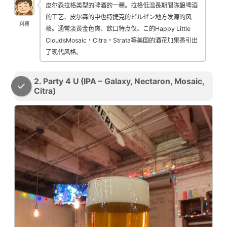
皮尔森拉格类型的啤酒的一種。拉格低温長期間陈酿啤酒
的工艺、皮尔森的中也特捷克的ピルゼン地方发源的风
利穗
格。通常淡黄金色爽、飲口特点仅、こ的Happy Little
CloudsMosaic・Citra・Strata等美国的酒花加果香引出
了现代风格。
2. Party 4 U (IPA – Galaxy, Nectaron, Mosaic,
Citra)