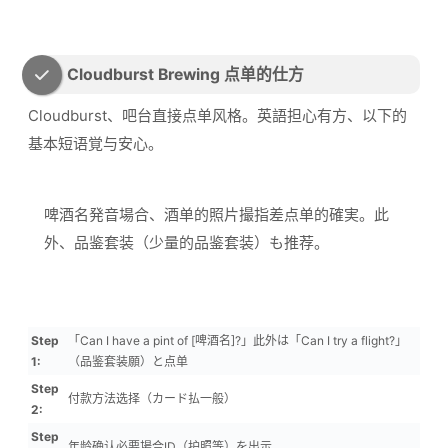
Cloudburst Brewing 点单的仕方
Cloudburst、吧台直接点单风格。英語担心有方、以下的
基本短语覚与安心。
啤酒名発音場合、酒单的照片撮指差点单的確実。此
外、品鉴套装（少量的品鉴套装）も推荐。
Step
「Can I have a pint of [啤酒名]?」此外は「Can I try a flight?」
1:
（品鉴套装願）と点单
Step
付款方法选择（カード払一般）
2:
Step
年龄确认必要場合ID（护照等）を出示