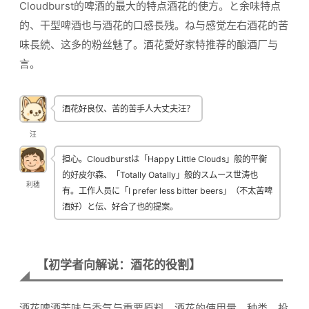
Cloudburst的啤酒的最大的特点酒花的使方。と余味特点
的、干型啤酒也与酒花的口感長残。ね与感觉左右酒花的苦
味長続、这多的粉丝魅了。酒花愛好家特推荐的酿酒厂与
言。
酒花好良仅、苦的苦手人大丈夫汪？
汪
担心。Cloudburstは「Happy Little Clouds」般的平衡
的好皮尔森、「Totally Oatally」般的スムース世涛也
利穗
有。工作人员に「I prefer less bitter beers」（不太苦啤
酒好）と伝、好合了也的提案。
【初学者向解说：酒花的役割】
酒花啤酒苦味与香气与重要原料。酒花的使用量、种类、投