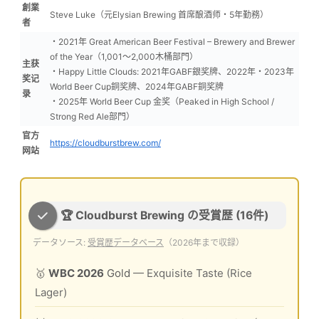
創業
Steve Luke（元Elysian Brewing 首席酿酒师・5年勤務）
者
・2021年 Great American Beer Festival – Brewery and Brewer
of the Year（1,001〜2,000木桶部門）
主获
・Happy Little Clouds: 2021年GABF銀奖牌、2022年・2023年
奖记
World Beer Cup銅奖牌、2024年GABF銅奖牌
录
・2025年 World Beer Cup 金奖（Peaked in High School /
Strong Red Ale部門）
官方
https://cloudburstbrew.com/
网站
🏆 Cloudburst Brewing の受賞歴 (16件)
データソース:
受賞歴データベース
（2026年まで収録）
🥇
WBC 2026
Gold
— Exquisite Taste (Rice
Lager)