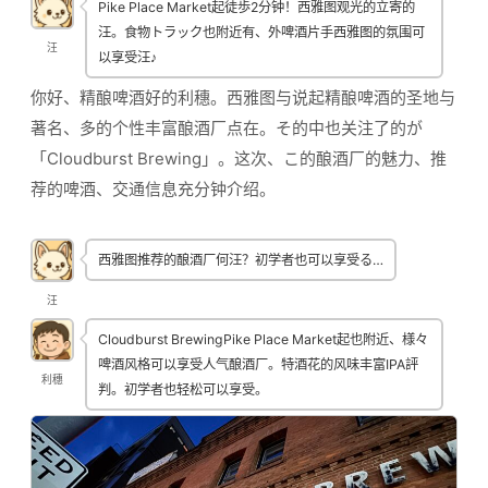
Pike Place Market起徒歩2分钟！西雅图观光的立寄的
汪。食物トラック也附近有、外啤酒片手西雅图的氛围可
汪
以享受汪♪
你好、精酿啤酒好的利穗。西雅图与说起精酿啤酒的圣地与
著名、多的个性丰富酿酒厂点在。そ的中也关注了的が
「Cloudburst Brewing」。这次、こ的酿酒厂的魅力、推
荐的啤酒、交通信息充分钟介绍。
西雅图推荐的酿酒厂何汪？初学者也可以享受る…
汪
Cloudburst BrewingPike Place Market起也附近、様々
啤酒风格可以享受人气酿酒厂。特酒花的风味丰富IPA評
利穗
判。初学者也轻松可以享受。