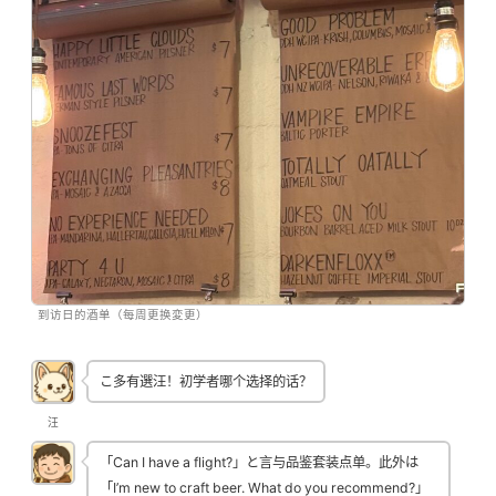
到访日的酒单（每周更换変更）
こ多有選汪！初学者哪个选择的话？
汪
「Can I have a flight?」と言与品鉴套装点单。此外は
「I’m new to craft beer. What do you recommend?」