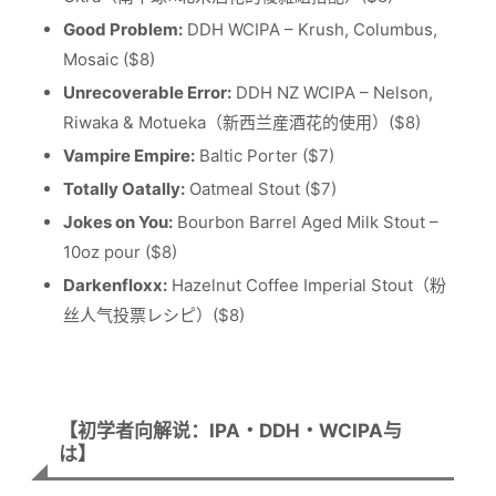
Good Problem:
DDH WCIPA – Krush, Columbus,
Mosaic ($8)
Unrecoverable Error:
DDH NZ WCIPA – Nelson,
Riwaka & Motueka（新西兰産酒花的使用）($8)
Vampire Empire:
Baltic Porter ($7)
Totally Oatally:
Oatmeal Stout ($7)
Jokes on You:
Bourbon Barrel Aged Milk Stout –
10oz pour ($8)
Darkenfloxx:
Hazelnut Coffee Imperial Stout（粉
丝人气投票レシピ）($8)
【初学者向解说：IPA・DDH・WCIPA与
は】