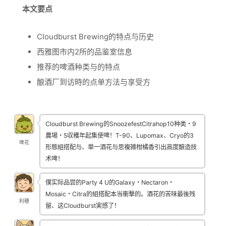
本文要点
Cloudburst Brewing的特点与历史
西雅图市内2所的品鉴室信息
推荐的啤酒种类与的特点
酿酒厂到访時的点单方法与享受方
Cloudburst Brewing的SnoozefestCitrahop10种类・9
農場・5収穫年起集使啤！T-90、Lupomax、Cryo的3
啤花
形態組搭配与、単一酒花与思複雑柑橘香引出高度酿造技
术啤！
僕实际品尝的Party 4 U的Galaxy・Nectaron・
Mosaic・Citra的組搭配本当衝撃的。酒花的苦味最後残
利穗
留、这Cloudburst実感了！