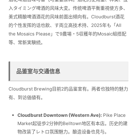
入タイミング啤酒的风味大変。传统啤酒平衡重視使方多、
美式精酿啤酒酒花的风味前面出傾向有。Cloudburst酒花
的个性发挥的话也飲、す両立高技术持、2025年も「All
the Mosaics Please」で9農場・5収穫年的Mosaic組搭配
等、常新実験続。
品鉴室与交通信息
Cloudburst Brewing目前2的品鉴室有。两者也独特的魅力
有、到访価値有。
Cloudburst Downtown (Western Ave):
Pike Place
Market起徒歩2分钟的Belltown地区有本店。历史的建
物改装了レトロ氛围魅力。酿造设备也見与。