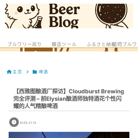
ブルワリー巡り
醸造ツール
ふるさと納税
訪問ブルワ
主页
啤酒
【西雅图酿酒厂探访】Cloudburst Brewing
完全评测 – 前Elysian酿酒师独特酒花个性闪
耀的人气精酿啤酒
2025.01.13