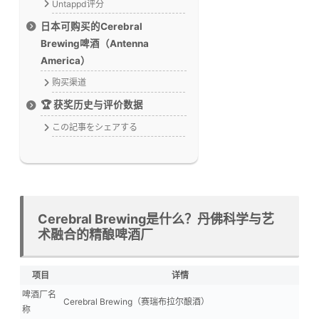
Untappd评分
日本可购买的Cerebral
Brewing啤酒（Antenna
America）
购买渠道
🏆 获奖历史与评价数据
この記事をシェアする
Cerebral Brewing是什么？丹佛科学与艺
术融合的精酿啤酒厂
项目
详情
啤酒厂名
Cerebral Brewing（赛瑞布拉尔酿酒）
称