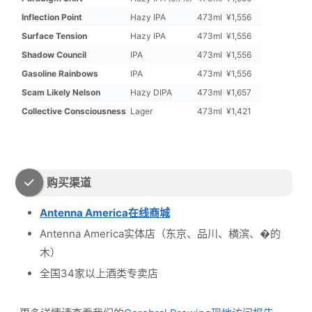
Inflection Point
Hazy IPA
473ml
¥1,556
Surface Tension
Hazy IPA
473ml
¥1,556
Shadow Council
IPA
473ml
¥1,556
Gasoline Rainbows
IPA
473ml
¥1,556
Scam Likely Nelson
Hazy DIPA
473ml
¥1,657
Collective Consciousness
Lager
473ml
¥1,421
购买渠道
Antenna America在线商城
Antenna America实体店（东京、品川、横滨、�的
木）
全国34家以上酒类专卖店