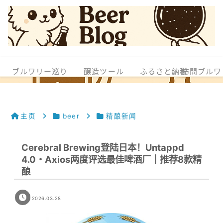
ブルワリー巡り
醸造ツール
ふるさと納税
訪問ブルワ
主页
beer
精酿新闻
Cerebral Brewing登陆日本！Untappd
4.0・Axios两度评选最佳啤酒厂｜推荐8款精
酿
2026.03.28