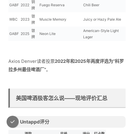
铜
GABF
2022
Fuego Reserva
Chili Beer
牌
银
WBC
2023
Muscle Memory
Juicy or Hazy Pale Ale
牌
银
American-Style Light
GABF
2025
Neon Lite
牌
Lager
Axios Denver读者投票
2022年和2025年两度评选为”科罗
拉多州最佳啤酒厂”
。
美国啤酒极客怎么说——现地评价汇总
Untappd评分
酒款
风格
评分
打卡数