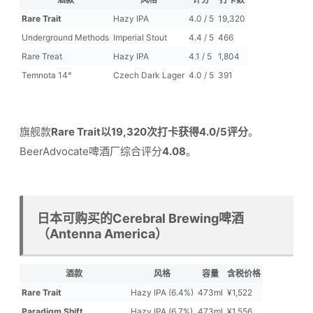
Rare Trait
Hazy IPA
4.0 / 5
19,320
Underground Methods
Imperial Stout
4.4 / 5
466
Rare Treat
Hazy IPA
4.1 / 5
1,804
Temnota 14°
Czech Dark Lager
4.0 / 5
391
旗舰款
Rare Trait以19,320次打卡获得4.0/5评分
。
BeerAdvocate啤酒厂综合评分
4.08
。
日本可购买的Cerebral Brewing啤酒
（Antenna America）
酒款
风格
容量
含税价格
Rare Trait
Hazy IPA (6.4%)
473ml
¥1,522
Paradigm Shift
Hazy IPA (6.7%)
473ml
¥1,556