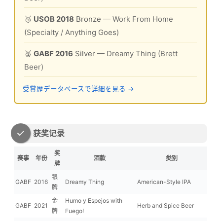
🥉
USOB 2018
Bronze
— Work From Home
(Specialty / Anything Goes)
🥈
GABF 2016
Silver
— Dreamy Thing (Brett
Beer)
受賞歴データベースで詳細を見る →
获奖记录
奖
赛事
年份
酒款
类别
牌
银
GABF
2016
Dreamy Thing
American-Style IPA
牌
金
Humo y Espejos with
GABF
2021
Herb and Spice Beer
牌
Fuego!