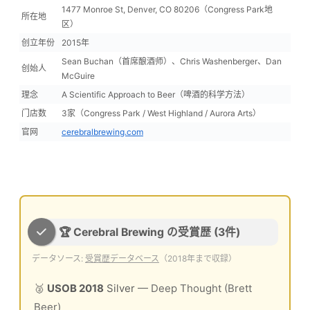
1477 Monroe St, Denver, CO 80206（Congress Park地
所在地
区）
创立年份
2015年
Sean Buchan（首席酿酒师）、Chris Washenberger、Dan
创始人
McGuire
理念
A Scientific Approach to Beer（啤酒的科学方法）
门店数
3家（Congress Park / West Highland / Aurora Arts）
官网
cerebralbrewing.com
🏆 Cerebral Brewing の受賞歴 (3件)
データソース:
受賞歴データベース
（2018年まで収録）
🥈
USOB 2018
Silver
— Deep Thought (Brett
Beer)