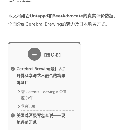
本文将结合
Untappd和BeerAdvocate的真实评价数据
，
全面介绍Cerebral Brewing的魅力及日本购买方式。
Cerebral Brewing是什么？
丹佛科学与艺术融合的精酿
啤酒厂
🏆 Cerebral Brewing の受賞
歴 (3件)
获奖记录
美国啤酒极客怎么说——现
地评价汇总