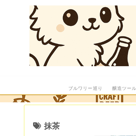
ブルワリー巡り
醸造ツー
抹茶