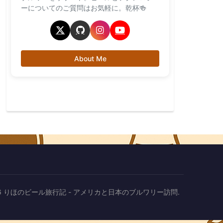
ーについてのご質問はお気軽に。乾杯🍻
About Me
2026 りほのビール旅行記 - アメリカと日本のブルワリー訪問.