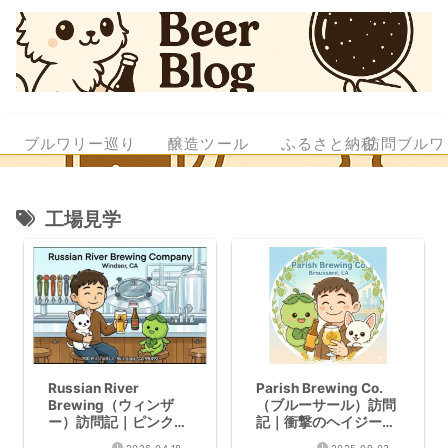
ブルワリー巡り
醸造ツール
ふるさと納税
訪問ブルワ
工場見学
Russian River
Parish Brewing Co.
Brewing（ウィンザ
（ブルーサール）訪問
ー）訪問記｜ピンクの
記｜衝撃のヘイジー
部屋とPliny the Elder
IPAと無料工場見学が