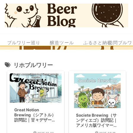
ブルワリー巡り
醸造ツール
ふるさと納税
訪問ブルワ
リホブルワリー
Great Notion
Brewing（シアトル）
Societe Brewing（サ
訪問記｜甘々デザート
ンディエゴ）訪問記｜
ビールの聖地でモチヘ
アメリカ版ワイマーケ
イジー
ットと呼ぶ理由