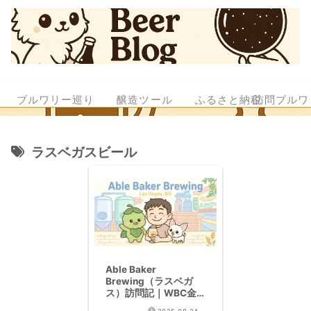
ブルワリー巡り
醸造ツール
ふるさと納税
訪問ブルワ
ラスベガスビール
Able Baker
Brewing（ラスベガ
ス）訪問記｜WBC金
賞アメリカンラガーの