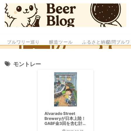
ブルワリー巡り
醸造ツール
ふるさと納税
訪問ブルワ
モントレー
Alvarado Street
Breweryが日本上陸！
GABF金3回を含む計8
受賞の実力派｜Mai