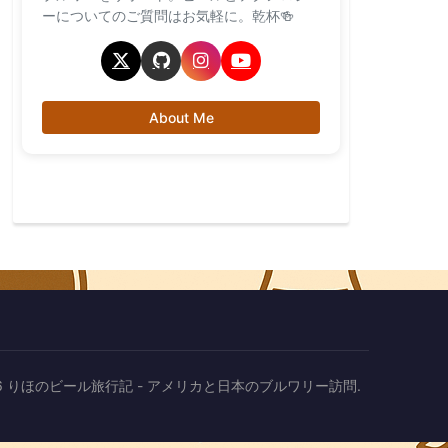
ーについてのご質問はお気軽に。乾杯🍻
About Me
2026 りほのビール旅行記 - アメリカと日本のブルワリー訪問.