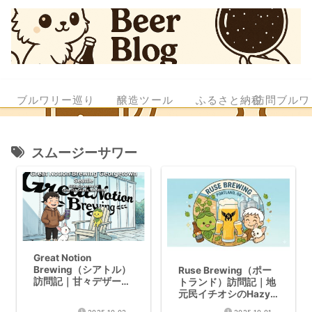
ブルワリー巡り
醸造ツール
ふるさと納税
訪問ブルワ
スムージーサワー
Great Notion
Brewing（シアトル）
Ruse Brewing（ポー
訪問記｜甘々デザート
トランド）訪問記｜地
ビールの聖地でモチヘ
元民イチオシのHazy
イジー
IPA