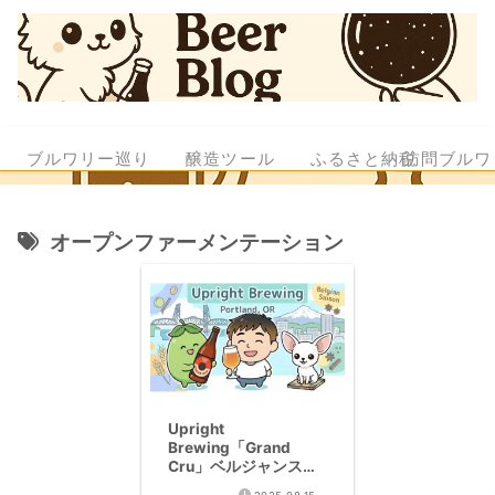
ブルワリー巡り
醸造ツール
ふるさと納税
訪問ブルワ
オープンファーメンテーション
Upright
Brewing「Grand
Cru」ベルジャンスト
ロングダークエールを