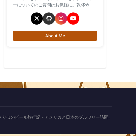
ーについてのご質問はお気軽に。乾杯🍻
About Me
2026 りほのビール旅行記 - アメリカと日本のブルワリー訪問.