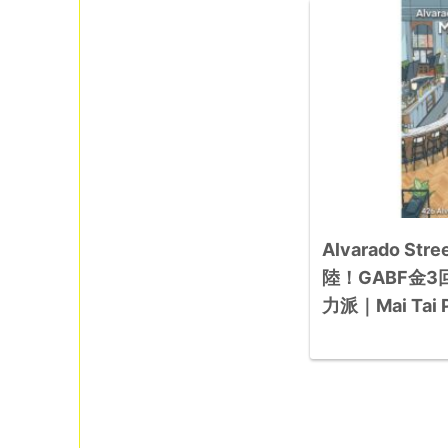
Alvarado St
陸！GABF金
力派｜Mai Tai P