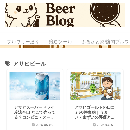
ブルワリー巡り
醸造ツール
ふるさと納税
訪問ブルワ
アサヒビール
アサヒスーパードライ
アサヒゴールドの口コ
冷涼辛口 どこで売って
ミ50件集約｜うま
る？コンビニ・スーパ
い・まずいの評価と実
ー販売状況と口コミ
力
2026.05.08
2026.04.15