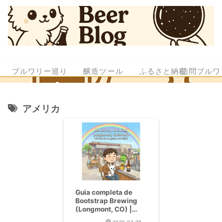
ブルワリー巡り
醸造ツール
ふるさと納税
訪問ブルワ
アメリカ
Guia completa de
Bootstrap Brewing
(Longmont, CO) |
Potencia de Colorado