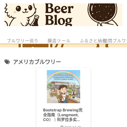
ブルワリー巡り
醸造ツール
ふるさと納税
訪問ブルワ
アメリカブルワリー
Bootstrap Brewing完
全指南（Longmont,
CO）｜科罗拉多实力
派精酿——5次GABF