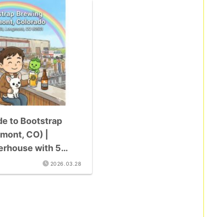
e to Bootstrap
mont, CO) |
rhouse with 5
dals
2026.03.28