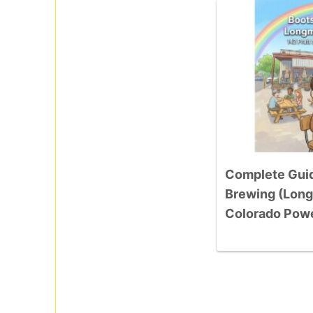
Complete Guid
Brewing (Long
Colorado Powe
GABF Gold Me