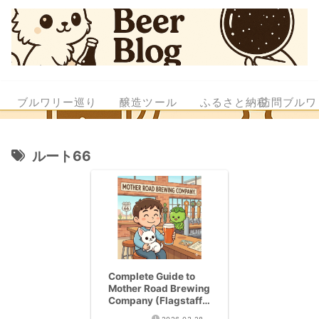
ブルワリー巡り
醸造ツール
ふるさと納税
訪問ブルワ
ルート66
Complete Guide to
Mother Road Brewing
Company (Flagstaff,
AZ) | Everything