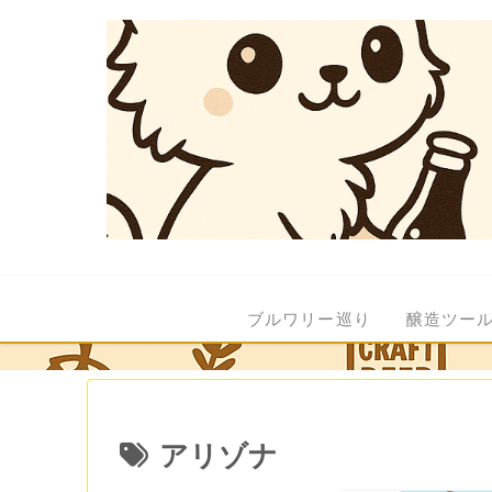
ブルワリー巡り
醸造ツー
アリゾナ