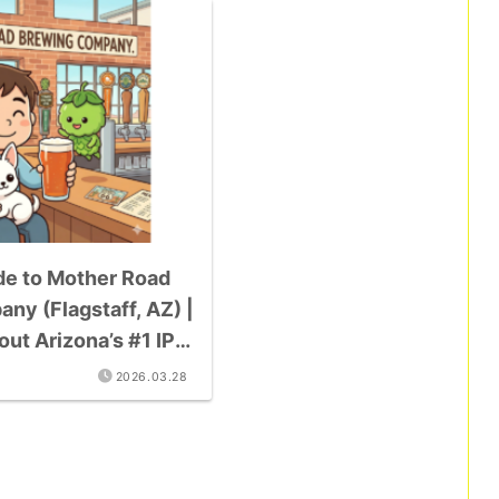
e to Mother Road
ny (Flagstaff, AZ) |
ut Arizona’s #1 IPA
n”
2026.03.28