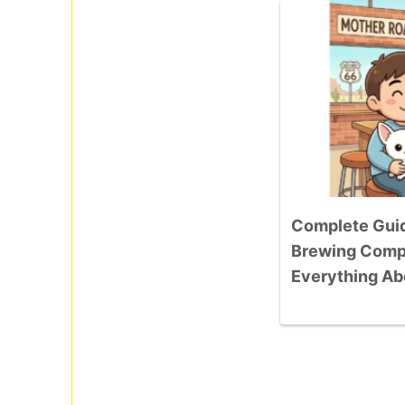
Complete Guid
Brewing Compa
Everything Abo
“Tower Statio